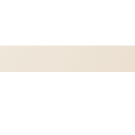
Land/Region
Deutschland | EUR €
© 2026,
Lemias Nadelzauber
Powered by Shopify