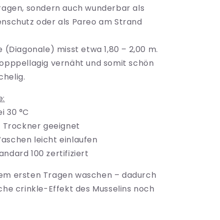
Leo
tragen, sondern auch wunderbar als
enschutz oder als Pareo am Strand
e (Diagonale) misst etwa 1,80 – 2,00 m.
dopppellagig vernäht und somit schön
helig.
e:
i 30 °C
en Trockner geeignet
aschen leicht einlaufen
ndard 100 zertifiziert
em ersten Tragen waschen – dadurch
sche crinkle-Effekt des Musselins noch