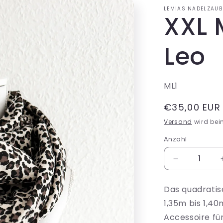
LEMIAS NADELZAUB
XXL 
Leo
SKU:
ML1
Normaler
€35,00 EUR
Preis
Versand
wird bei
Anzahl
Verringere
die
Menge
Das quadratis
für
1,35m bis 1,40m
XXL
Musslintuch
Accessoire für