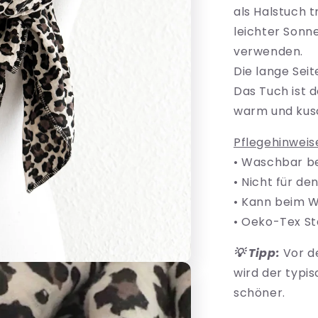
Leo
als Halstuch 
leichter Sonn
verwenden.
Die lange Seit
Das Tuch ist 
warm und kusc
Pflegehinweis
• Waschbar be
• Nicht für d
• Kann beim W
• Oeko-Tex Sta
💡 Tipp:
Vor d
wird der typi
schöner.