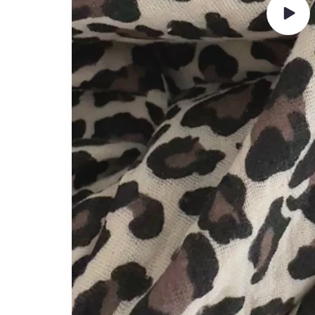
Video
abspie