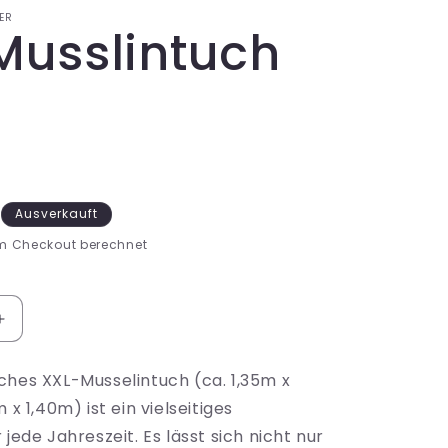
i
ER
Musslintuch
o
n
Ausverkauft
m Checkout berechnet
Erhöhe
die
Menge
ches XXL-Musselintuch (ca. 1,35m x
für
 x 1,40m) ist ein vielseitiges
XXL
Musslintuch
 jede Jahreszeit. Es lässt sich nicht nur