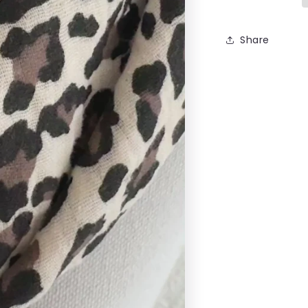
len
Share