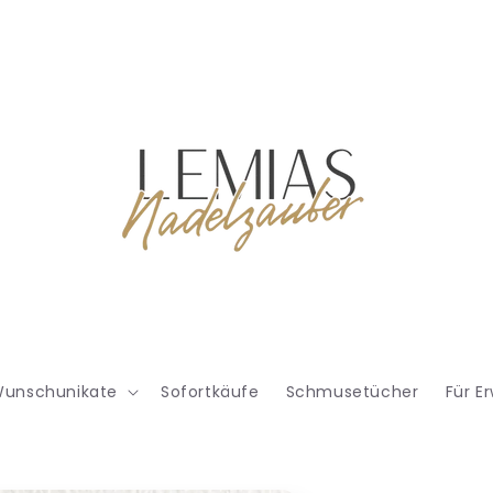
unschunikate
Sofortkäufe
Schmusetücher
Für E