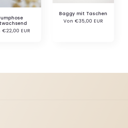
Baggy mit Taschen
Pumphose
Normaler
Von €35,00 EUR
twachsend
Preis
maler
 €22,00 EUR
is