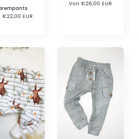
Normaler
Von €26,00 EUR
arempants
Preis
maler
 €22,00 EUR
is