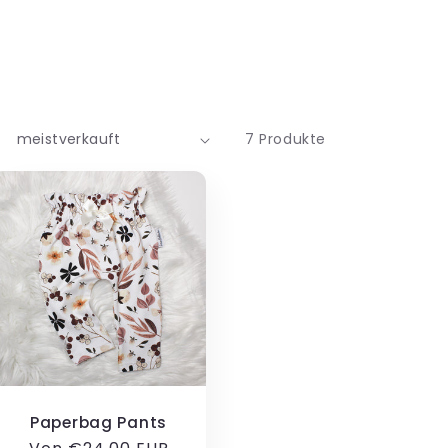
i
o
n
7 Produkte
Paperbag Pants