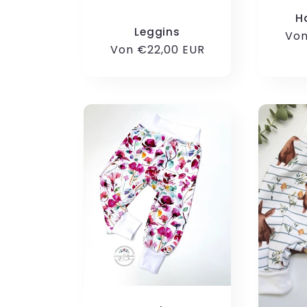
H
e
Leggins
Nor
Von
Normaler
Von €22,00 EUR
Pre
Preis
: