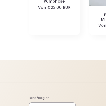
Pumphose
Normaler
Von €22,00 EUR
Preis
Mi
Nor
Von
Pre
Land/Region