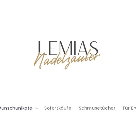
unschunikate
Sofortkäufe
Schmusetücher
Für E