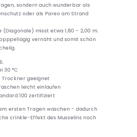
Blumen
tragen, sondern auch wunderbar als
enschutz oder als Pareo am Strand
e (Diagonale) misst etwa 1,80 – 2,00 m.
dopppellagig vernäht und somit schön
helig.
e:
i 30 °C
en Trockner geeignet
aschen leicht einlaufen
ndard 100 zertifiziert
em ersten Tragen waschen – dadurch
sche crinkle-Effekt des Musselins noch