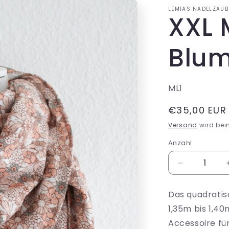
LEMIAS NADELZAUB
XXL 
Blu
SKU:
ML1
Normaler
€35,00 EUR
Preis
Versand
wird bei
Anzahl
Verringere
die
Menge
Das quadratis
für
1,35m bis 1,40m
XXL
Musslintuch
Accessoire für