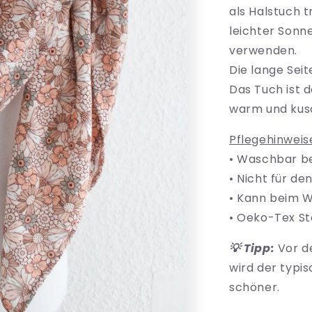
Blumen
als Halstuch 
leichter Sonn
verwenden.
Die lange Seit
Das Tuch ist 
warm und kusc
Pflegehinweis
• Waschbar be
• Nicht für d
• Kann beim W
• Oeko-Tex Sta
💡 Tipp:
Vor d
wird der typi
schöner.