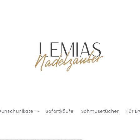
unschunikate
Sofortkäufe
Schmusetücher
Für E