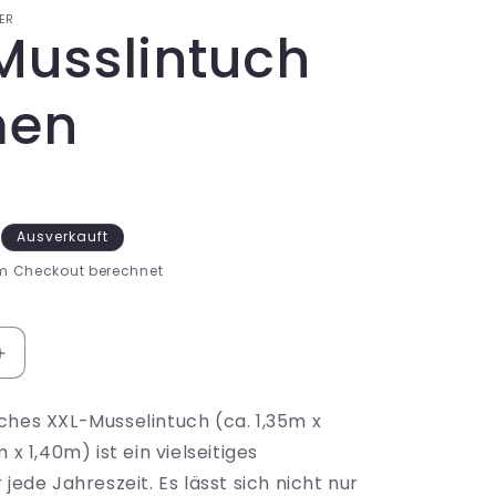
i
ER
Musslintuch
o
n
men
Ausverkauft
m Checkout berechnet
Erhöhe
die
Menge
ches XXL-Musselintuch (ca. 1,35m x
für
 x 1,40m) ist ein vielseitiges
XXL
Musslintuch
 jede Jahreszeit. Es lässt sich nicht nur