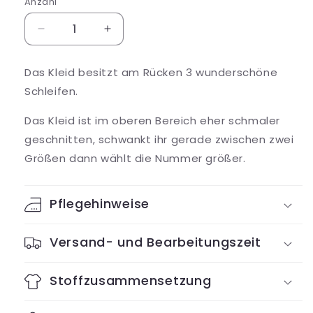
Anzahl
Verringere
Erhöhe
die
die
Menge
Menge
Das Kleid besitzt am Rücken 3 wunderschöne
für
für
Schleifen.
Wonderful
Wonderful
Bow
Bow
Das Kleid ist im oberen Bereich eher schmaler
Dress
Dress
geschnitten, schwankt ihr gerade zwischen zwei
Größen dann wählt die Nummer größer.
Pflegehinweise
Versand- und Bearbeitungszeit
Stoffzusammensetzung