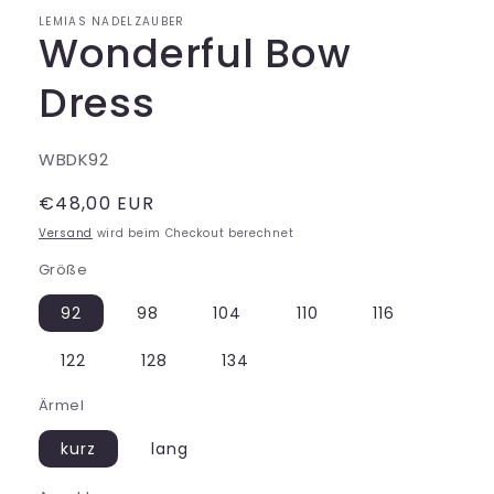
LEMIAS NADELZAUBER
Wonderful Bow
Dress
SKU:
WBDK92
Normaler
€48,00 EUR
Preis
Versand
wird beim Checkout berechnet
Größe
92
98
104
110
116
122
128
134
Ärmel
kurz
lang