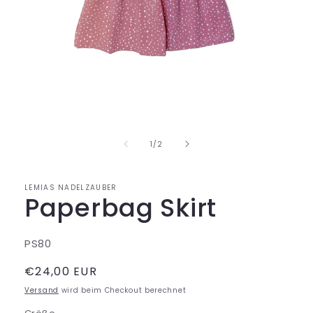
Medien
1
in
Modal
von
1
/
2
öffnen
LEMIAS NADELZAUBER
Paperbag Skirt
SKU:
PS80
Normaler
€24,00 EUR
Preis
Versand
wird beim Checkout berechnet