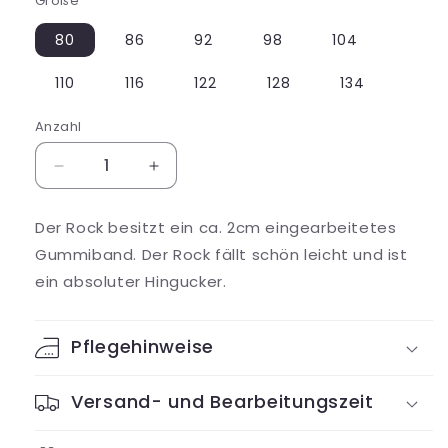
Größe
80
86
92
98
104
110
116
122
128
134
Anzahl
Verringere
Erhöhe
die
die
Menge
Menge
Der Rock besitzt ein ca. 2cm eingearbeitetes
für
für
Gummiband. Der Rock fällt schön leicht und ist
Paperbag
Paperbag
Skirt
Skirt
ein absoluter Hingucker.
Pflegehinweise
Versand- und Bearbeitungszeit