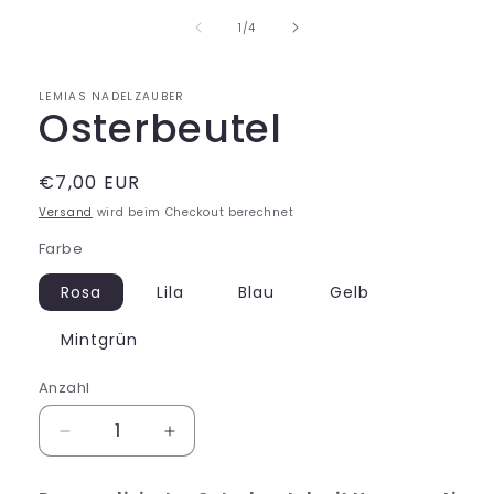
Modal
von
1
/
4
öffnen
LEMIAS NADELZAUBER
Osterbeutel
Normaler
€7,00 EUR
SKU:
Preis
Versand
wird beim Checkout berechnet
Farbe
Rosa
Lila
Blau
Gelb
Mintgrün
Anzahl
Verringere
Erhöhe
die
die
Menge
Menge