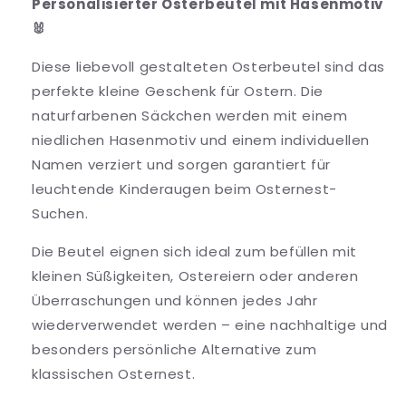
Personalisierter Osterbeutel mit Hasenmotiv
für
für
🐰
Osterbeutel
Osterbeutel
Diese liebevoll gestalteten Osterbeutel sind das
perfekte kleine Geschenk für Ostern. Die
naturfarbenen Säckchen werden mit einem
niedlichen Hasenmotiv und einem individuellen
Namen verziert und sorgen garantiert für
leuchtende Kinderaugen beim Osternest-
Suchen.
Die Beutel eignen sich ideal zum befüllen mit
kleinen Süßigkeiten, Ostereiern oder anderen
Überraschungen und können jedes Jahr
wiederverwendet werden – eine nachhaltige und
besonders persönliche Alternative zum
klassischen Osternest.