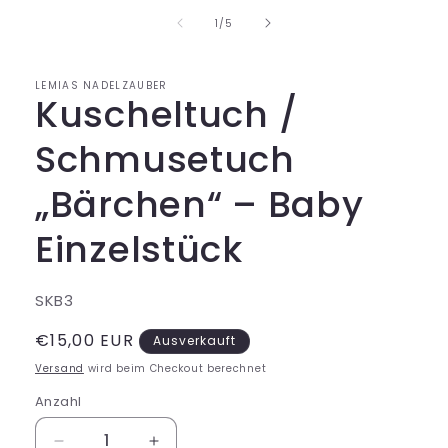
von
1
/
5
LEMIAS NADELZAUBER
Kuscheltuch /
Schmusetuch
„Bärchen“ – Baby
Einzelstück
SKU:
SKB3
Normaler
€15,00 EUR
Ausverkauft
Preis
Versand
wird beim Checkout berechnet
Anzahl