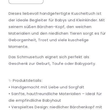
Verringere
Erhöhe
die
die
Menge
Menge
Dieses liebevoll handgefertigte Kuscheltuch ist
für
für
der ideale Begleiter für Babys und Kleinkinder. Mit
Kuscheltuch
Kuscheltuch
/
/
seinem süßen Bärchen-Kopf, den weichen
Schmusetuch
Schmusetuch
Materialien und den niedlichen Tieren sorgt es für
„Bärchen“
„Bärchen“
Geborgenheit, Trost und viele kuschelige
–
–
Momente.
Baby
Baby
Einzelstück
Einzelstück
Das Schmusetuch eignet sich perfekt als
Geschenk zur Geburt, Taufe oder Babyparty.
✨ Produktdetails:
• Handgemacht mit Liebe und Sorgfalt
• Sanfte, hautfreundliche Materialien – ideal für
die empfindliche Babyhaut
• Verspieltes Design: niedlicher Bärchenkopf mit