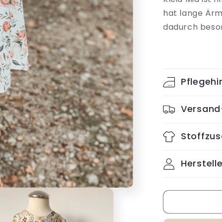
für
hat lange Ärmel
Kleid
Mia
dadurch beso
Pflegehi
Versand
Stoffzu
Herstelle