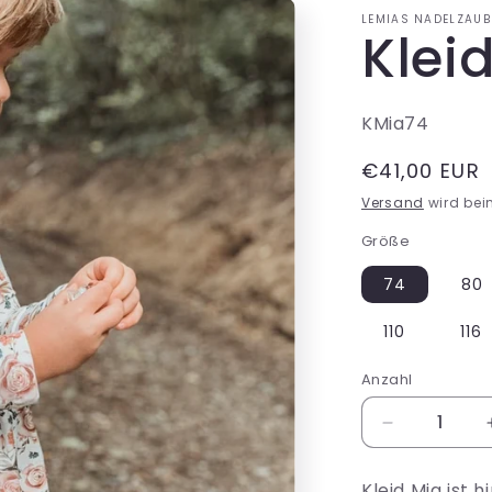
LEMIAS NADELZAUB
Klei
SKU:
KMia74
Normaler
€41,00 EUR
Preis
Versand
wird bei
Größe
74
80
110
116
Anzahl
Verringere
die
Menge
Kleid Mia ist 