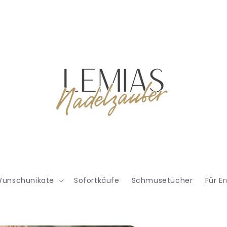
unschunikate
Sofortkäufe
Schmusetücher
Für E