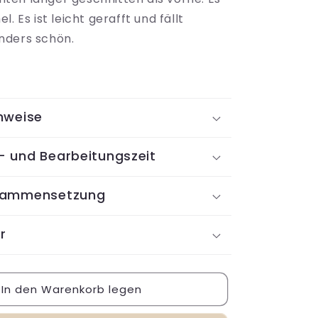
für
. Es ist leicht gerafft und fällt
Kleid
Mia
nders schön.
nweise
- und Bearbeitungszeit
sammensetzung
r
In den Warenkorb legen