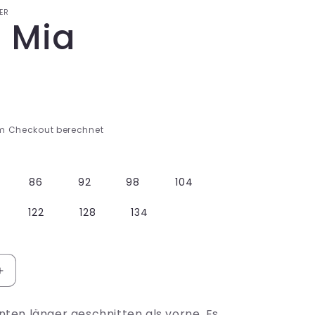
i
ER
d Mia
o
n
m Checkout berechnet
86
92
98
104
122
128
134
Erhöhe
die
Menge
hinten länger geschnitten als vorne. Es