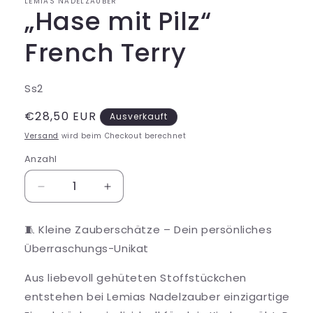
LEMIAS NADELZAUBER
„Hase mit Pilz“
French Terry
SKU:
Ss2
Normaler
€28,50 EUR
Ausverkauft
Preis
Versand
wird beim Checkout berechnet
Anzahl
Verringere
Erhöhe
die
die
Menge
Menge
🧵 Kleine Zauberschätze – Dein persönliches
für
für
Überraschungs-Unikat
„Hase
„Hase
mit
mit
Aus liebevoll gehüteten Stoffstückchen
Pilz“
Pilz“
French
French
entstehen bei Lemias Nadelzauber einzigartige
Terry
Terry