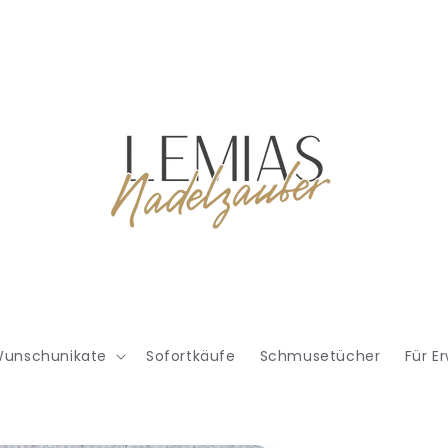
unschunikate
Sofortkäufe
Schmusetücher
Für E