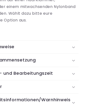
Bow
er einem mitwachsenden Nylonband
den. Wählt dazu bitte eure
e Option aus.
nweise
sammensetzung
- und Bearbeitungszeit
r
eitsinformationen/Warnhinweis