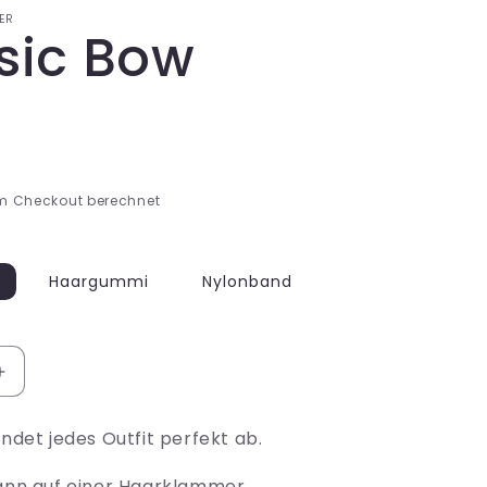
i
ER
sic Bow
o
n
m Checkout berechnet
Haargummi
Nylonband
Erhöhe
die
Menge
undet jedes Outfit perfekt ab.
für
Classic
kann auf einer Haarklammer,