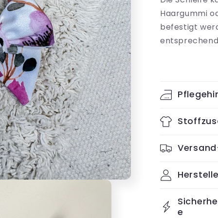
Bow
Haargummi od
befestigt wer
entsprechend
Pflegehi
Stoffzu
Versand
Herstelle
Sicherh
e